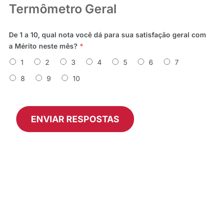
Termômetro Geral
De 1 a 10, qual nota você dá para sua satisfação geral com
a Mérito neste mês?
*
1
2
3
4
5
6
7
8
9
10
ENVIAR RESPOSTAS