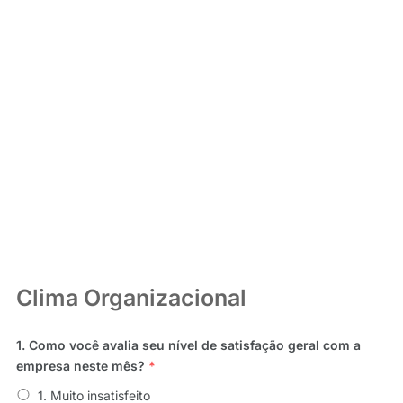
para melhorias internas.
3.
Seja franco quanto aos seus sentimentos, perspectivas e
desejos!
4. Tempo médio de duração:
15 minutos.
Clima Organizacional
1. Como você avalia seu nível de satisfação geral com a
empresa neste mês?
*
1. Muito insatisfeito