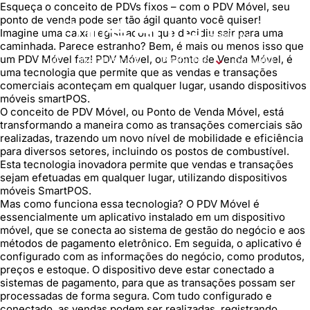
Esqueça o conceito de PDVs fixos – com o PDV Móvel, seu
ponto de venda pode ser tão ágil quanto você quiser!
Imagine uma caixa registradora que decidiu sair para uma
caminhada. Parece estranho? Bem, é mais ou menos isso que
um PDV Móvel faz! PDV Móvel, ou Ponto de Venda Móvel, é
HOME
INSTITUCIONAL
PRODUTOS
CONTATO
uma tecnologia que permite que as vendas e transações
comerciais aconteçam em qualquer lugar, usando dispositivos
móveis smartPOS.
O conceito de PDV Móvel, ou Ponto de Venda Móvel, está
transformando a maneira como as transações comerciais são
realizadas, trazendo um novo nível de mobilidade e eficiência
para diversos setores, incluindo os postos de combustível.
Esta tecnologia inovadora permite que vendas e transações
sejam efetuadas em qualquer lugar, utilizando dispositivos
móveis SmartPOS.
Mas como funciona essa tecnologia? O PDV Móvel é
essencialmente um aplicativo instalado em um dispositivo
móvel, que se conecta ao sistema de gestão do negócio e aos
métodos de pagamento eletrônico. Em seguida, o aplicativo é
configurado com as informações do negócio, como produtos,
preços e estoque. O dispositivo deve estar conectado a
sistemas de pagamento, para que as transações possam ser
processadas de forma segura. Com tudo configurado e
conectado, as vendas podem ser realizadas, registrando