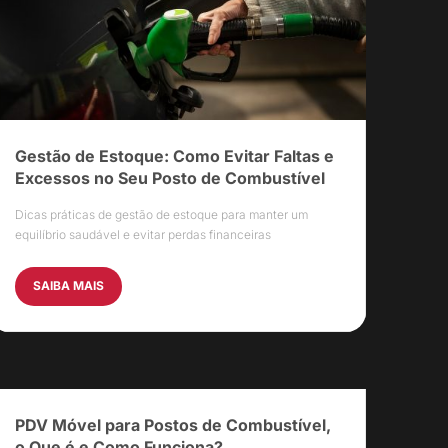
Gestão de Estoque: Como Evitar Faltas e
Excessos no Seu Posto de Combustível
Dicas práticas de gestão de estoque para manter um
equilíbrio saudável e evitar perdas financeiras
SAIBA MAIS
PDV Móvel para Postos de Combustível,
o Que é e Como Funciona?