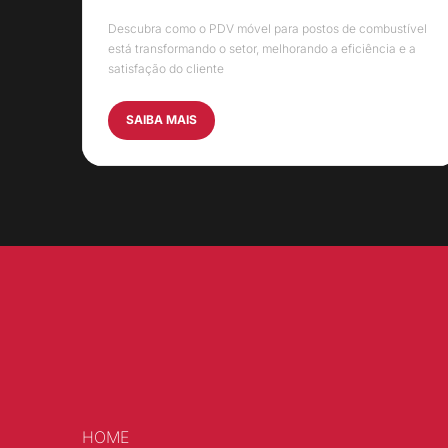
Descubra como o PDV móvel para postos de combustível
está transformando o setor, melhorando a eficiência e a
satisfação do cliente
SAIBA MAIS
HOME