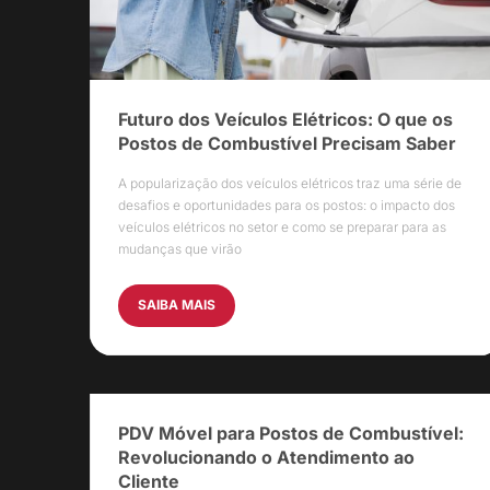
Futuro dos Veículos Elétricos: O que os
Postos de Combustível Precisam Saber
A popularização dos veículos elétricos traz uma série de
desafios e oportunidades para os postos: o impacto dos
veículos elétricos no setor e como se preparar para as
mudanças que virão
SAIBA MAIS
PDV Móvel para Postos de Combustível:
Revolucionando o Atendimento ao
Cliente