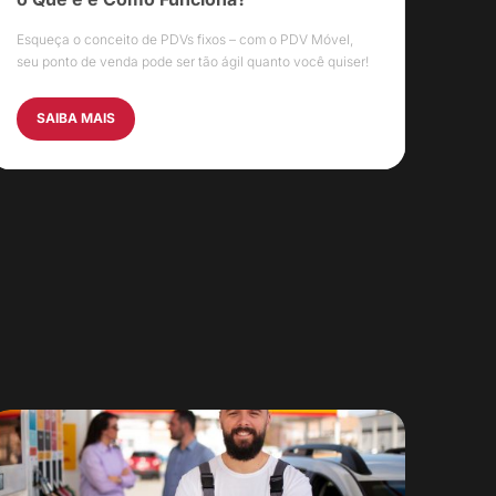
Esqueça o conceito de PDVs fixos – com o PDV Móvel,
seu ponto de venda pode ser tão ágil quanto você quiser!
SAIBA MAIS